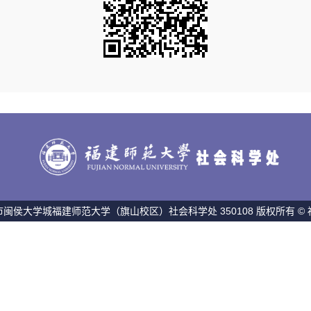
闽侯大学城福建师范大学（旗山校区）社会科学处 350108 版权所有 ©