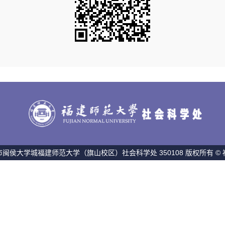
闽侯大学城福建师范大学（旗山校区）社会科学处 350108 版权所有 ©