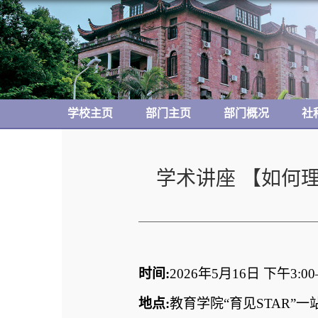
学校主页
部门主页
部门概况
社
学术讲座 【如何
时间
:
2026
年
5
月
16
日 下午
3:00
地点
:
教育学院“育见
STAR
”一