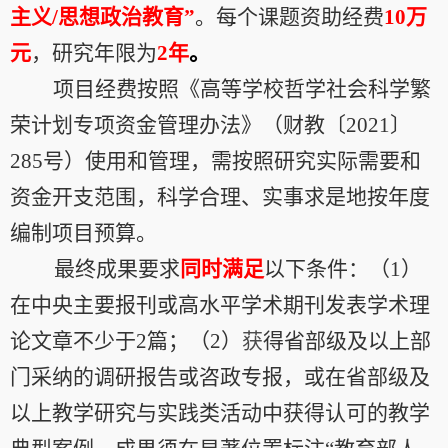
主义
/
思想政治教育”
。每个课题资助经费
10
万
元
，研究年限为
2
年
。
项目经费按照《高等学校哲学社会科学繁
荣计划专项资金管理办法》（财教〔
2021
〕
285
号）使用和管理，需按照研究实际需要和
资金开支范围，科学合理、实事求是地按年度
编制项目预算。
最终成果要求
同时满足
以下条件：（
1
）
在中央主要报刊或高水平学术期刊发表学术理
论文章不少于
2
篇；（
2
）
获
得省部级及以上部
门采纳的调研报告或咨政专报，或在省部级及
以上教学研究与实践类活动中获得认可的教学