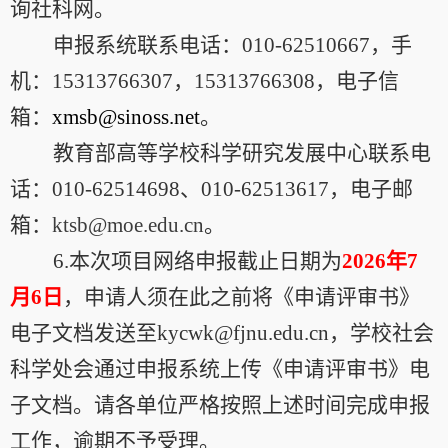
询社科网。
申报系统联系电话：
010-62510667
，手
机：
15313766307
，
15313766308
，电子信
箱：
xmsb@sinoss.net
。
教育部高等学校科学研究发展中心联系电
话：
010-62514698
、
010-62513617
，电子邮
箱：
ktsb@moe.edu.cn
。
6.
本次项目网络申报截止日期为
2026
年
7
月
6
日
，申请人须在此之前将《申请评审书》
电子文档发送至
kycwk@fjnu.edu.cn
，学校社会
科学处会通过申报系统上传《申请评审书》电
子文档。请各单位严格按照上述时间完成申报
工作，逾期不予受理。