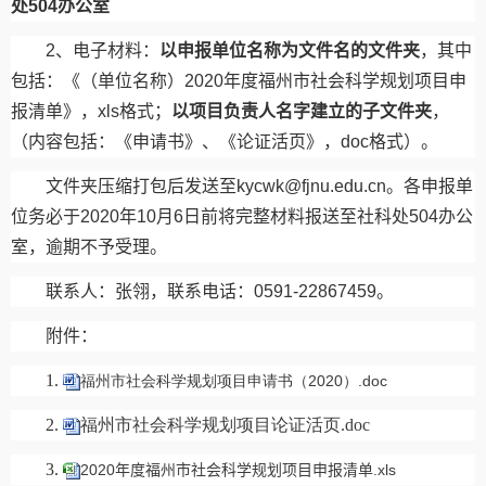
处
504
办公室
2
、电子材料：
以申报单位名称为文件名的文件夹
，其中
包括：《（单位名称）
2020
年度福州市社会科学规划项目申
报清单》，
xls
格式；
以项目负责人名字建立的子文件夹
，
（内容包括：《申请书》、《论证活页》，
doc
格式）。
文件夹压缩打包后发送至
kycwk@fjnu.edu.cn
。各申报单
位务必于
2020
年
10
月
6
日前将完整材料报送至社科处
504
办公
室，逾期不予受理。
联系人：张翎，联系电话：
0591-22867459
。
附件：
1.
福州市社会科学规划项目申请书（2020）.doc
2.
福州市社会科学规划项目论证活页.doc
3.
2020年度福州市社会科学规划项目申报清单.xls