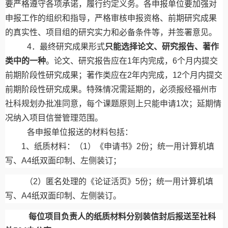
要严格遵守各项承诺，履行约定义务。各申报单位要加强对
申报工作的组织和指导，严格审核申报资格、前期研究成果
的真实性、项目组的研究实力和必备条件等，并签署意见。
4
．最终研究成果形式
只能选择论文、研究报告、著作
类中的一种
。论文、研究报告应在
1
年内完成，
6
个月内提交
前期阶段性研究成果；著作类应在
2
年内完成，
12
个月内提交
前期阶段性研究成果。特殊情况需延期的，必须报经福州市
社科规划办批准同意，每个课题原则上只能申请
1
次；延期情
况纳入项目信誉管理范围。
各申报单位报送的材料包括：
1
、纸质材料：（
1
）《申请书》
2
份；统一用计算机填
写、
A4
纸双面印制、左侧装订；
（
2
）匿名处理的《论证活页》
5
份；统一用计算机填
写、
A4
纸双面印制、左侧装订。
每位项目负责人的纸质材料分别装信封后报送至社科