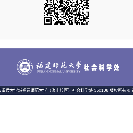
闽侯大学城福建师范大学（旗山校区）社会科学处 350108 版权所有 ©