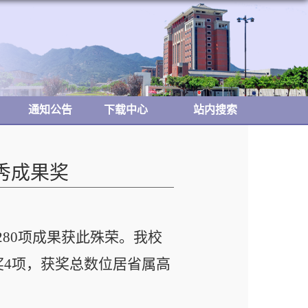
通知公告
下载中心
站内搜索
秀成果奖
280
项成果获此殊荣。我校
奖
4
项，获奖总数位居省属高