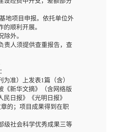
建设经费中开支，差额部分
基地项目申报。依托单位外
作的顺利开展。
况除外
。
负责人须提供查重报告，查
。
：
刊为准
）上发表
1
篇（含）
被
《新华文摘》
（含网络版
人民日报》《光明日报》
文章的；
项目成果得到
在职
部级社会科学优秀成果三等