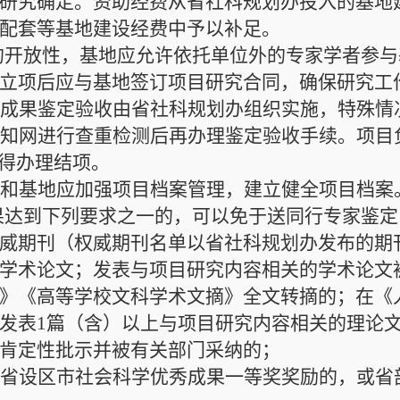
研究确定。资助经费从省社科规划办投入的基地
配套等基地建设经费中予以补足。
的开放性，基地应允许依托单位外的专家学者参与
立项后应与基地签订项目研究合同，确保研究工
终成果鉴定验收由省社科规划办组织实施
，特殊情
过知网进行查重检测后再办理鉴定验收手续。项目
不得办理结项。
门和基地应加强项目档案管理，建立健全项目档案
果达到下列要求之一的，可以免于送同行专家鉴定
威期刊（权威期刊名单以省社科规划办
发布的期
学术论文
；
发表
与项目研究内容相关的学术论文
》《高等学校文科学术文摘》全文转摘
的
；
在《
发表
1篇（含）以上与项目研究内容相关的理论
肯定性批示
并被有关部门
采纳的；
我省设区市社会科学优秀成果一等奖奖励的，或省