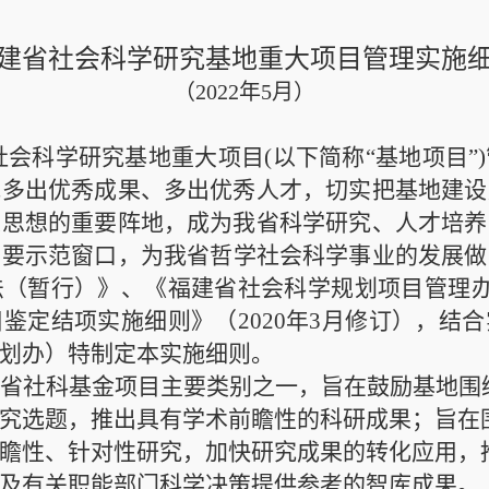
建省社会科学研究基地重大项目管理实施
（
20
22
年
5月）
社会科学研究基地重大项目
(以下简称“基地项目
地多出优秀成果、多出优秀人才，切实把基地建设
义思想的重要阵地，成为我省
科学研究、人才培养
重要示范窗口，为我省哲学社会科学事业的发展做
法（暂行）》
、
《
福建省社会科学规划项目管理
目鉴定结项实施细则》
（
2020年3月修订
）
，结合
划办）特制定本实施细则。
建省社科
基金项目主要类别之一，旨在鼓励基地围
究选题，
推出具有学术前瞻性的科研成果；旨在
瞻性、针对性研究，加快研究成果的转化应用，
及有关职能部门科学决策提供参考
的智库成果。