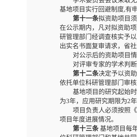
学术委员会会议采取
基地项目实行回避制度
,
有
第十一条
拟资助项目
在公示期内，凡对拟资助项
研管理部门经调查核实予以
出实名书面复审请求，省社
对公示后的资助项目
对评审专家的学术判
第十二条
决定予以资
依托单位科研管理部门审核
基地项目的研究起始
为
3年，应用研究
期限
为
2
项目负责人必须按照
项目年度进展情况。
第十三条
基
地项目每