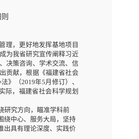
细则
”)管理，更好地发挥基地项目
成为我省
研究宣传阐释习近
、决策咨询、学术交流、信
出贡献，根据《福建省社会
办法
》
（
2
0
19
年
5
月修订）
、
实际，福建省社会科学规划
绕研究方向，瞄准学科前
围绕中心、服务大局，坚持
推出具有理论深度、实践价