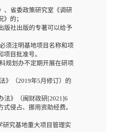
》
、
省委政策研究室《调研
况》的
；
出版社出版的专著可以给予
必须注明基地项目名称和项
和
项目
批准
号。
科规划办不定期开展在研项
法
》
（
2019年5月修订）
的
办法》（闽财政研
[2021]6
方式侵占、挪用资助经费。
学研究基地重大项目管理实